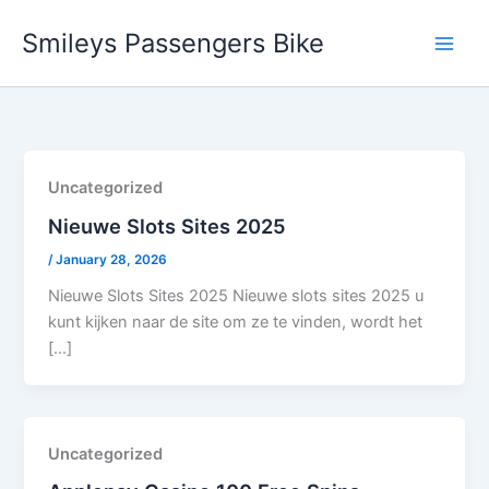
Skip
Smileys Passengers Bike
to
content
Uncategorized
Nieuwe Slots Sites 2025
/
January 28, 2026
Nieuwe Slots Sites 2025 Nieuwe slots sites 2025 u
kunt kijken naar de site om ze te vinden, wordt het
[…]
Uncategorized