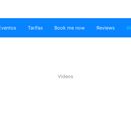
Eventos
Tarifas
Book me now
Reviews
V
Videos