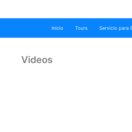
Skip
to
content
Inicio
Tours
Servicio para 
Videos